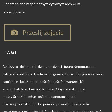
udostępnione w społecznym cyfrowym archiwum.
Zobacz więcej
Przeslij zdjęcie
TAGI
Bystrzyca
dokument
dworzec
dzieci
figura Nepomucena
fotografia rodzinna
Fryderyk II
gazeta
hotel
I wojna światowa
kamienice
kolaż
kolor
kościół
kościół ewangelicki
kościół katolicki
Leśnicki Komitet Obywatelski
most
mosty Średzkie
młyn
osiedle
panorama
park
plac świętojański
poczta
pomnik
powódź
przedszkole
restauracja
rzeka
samochód
sklep
staw
szkoła
uroczystość