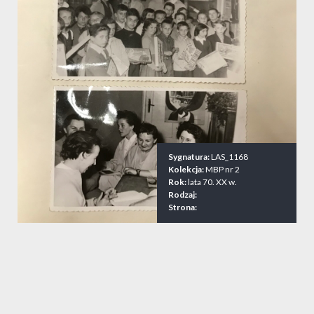
Sygnatura:
LAS_1168
Kolekcja:
MBP nr 2
Rok:
lata 70. XX w.
Rodzaj:
Strona: