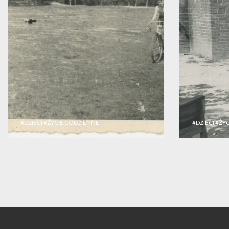
#DZIECI
#ŻYCIE CODZIENNE
#DZIECI
#ŻY