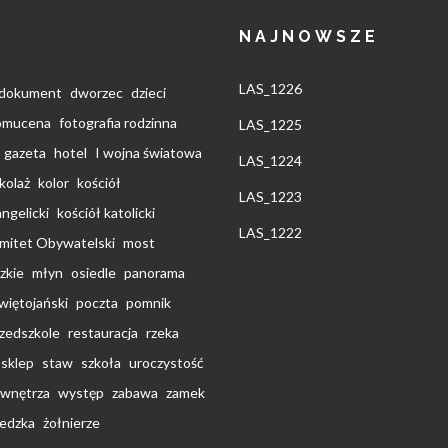
NAJNOWSZE
LAS_1226
dokument
dworzec
dzieci
pomucena
fotografia rodzinna
LAS_1225
gazeta
hotel
I wojna światowa
LAS_1224
kolaż
kolor
kościół
LAS_1223
ngelicki
kościół katolicki
LAS_1222
omitet Obywatelski
most
zkie
młyn
osiedle
panorama
świętojański
poczta
pomnik
zedszkole
restauracja
rzeka
sklep
staw
szkoła
uroczystość
wnętrza
występ
zabawa
zamek
edzka
żołnierze