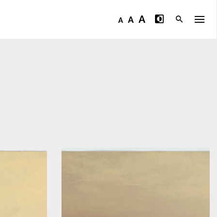
A
A
A