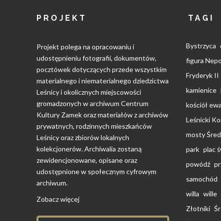
PROJEKT
TAGI
Bystrzyca
Projekt polega na opracowaniu i
udostępnieniu fotografii, dokumentów,
figura Ne
pocztówek dotyczących przede wszystkim
Fryderyk II
materialnego i niematerialnego dziedzictwa
kamienice
Leśnicy i okolicznych miejscowości
gromadzonych w archiwum Centrum
kościół ewa
Kultury Zamek oraz materiałów z archiwów
Leśnicki K
prywatnych, rodzinnych mieszkańców
mosty Śred
Leśnicy oraz zbiorów lokalnych
kolekcjonerów. Archiwalia zostaną
park
plac 
zewidencjonowane, opisane oraz
powódź
pr
udostępnione w społecznym cyfrowym
samochód
archiwum.
willa
wille
Zobacz więcej
Złotniki
Śr