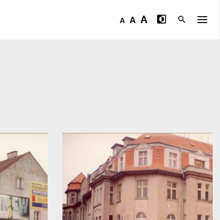
A
A
A