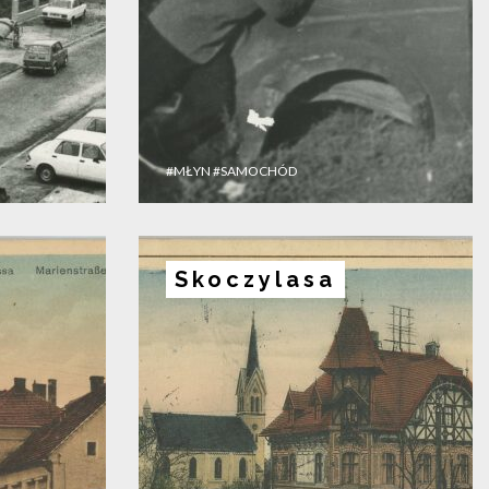
#MŁYN
#SAMOCHÓD
Skoczylasa