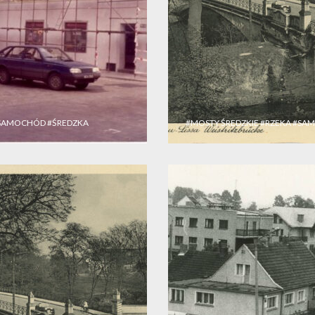
SAMOCHÓD
#ŚREDZKA
#MOSTY ŚREDZKIE
#RZEKA
#SA