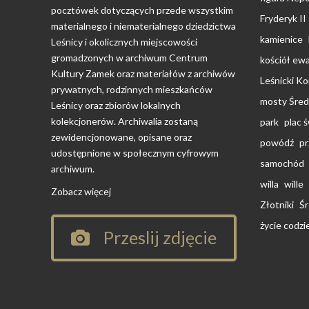
pocztówek dotyczących przede wszystkim
Fryderyk II
materialnego i niematerialnego dziedzictwa
kamienice
Leśnicy i okolicznych miejscowości
gromadzonych w archiwum Centrum
kościół ewa
Kultury Zamek oraz materiałów z archiwów
Leśnicki K
prywatnych, rodzinnych mieszkańców
mosty Śred
Leśnicy oraz zbiorów lokalnych
kolekcjonerów. Archiwalia zostaną
park
plac 
zewidencjonowane, opisane oraz
powódź
pr
udostępnione w społecznym cyfrowym
samochód
archiwum.
willa
wille
Zobacz więcej
Złotniki
Śr
życie codz
Przeslij zdjęcie