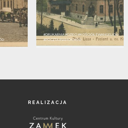
#DRUKARNIA
#DZIECI
#KOŚCIÓŁ EWANGELICKI
ÓD
#POCZTA
#SAMOCHÓD
REALIZACJA