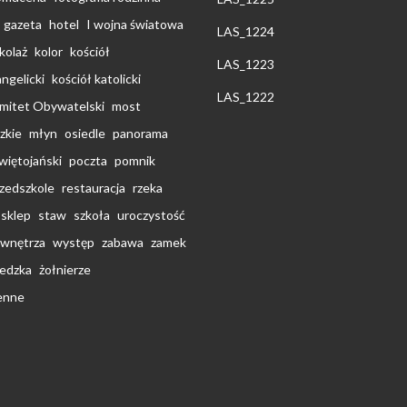
gazeta
hotel
I wojna światowa
LAS_1224
kolaż
kolor
kościół
LAS_1223
ngelicki
kościół katolicki
LAS_1222
omitet Obywatelski
most
zkie
młyn
osiedle
panorama
świętojański
poczta
pomnik
zedszkole
restauracja
rzeka
sklep
staw
szkoła
uroczystość
wnętrza
występ
zabawa
zamek
edzka
żołnierze
ienne