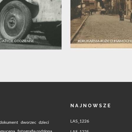
D
#ŻYCIE CODZIENNE
#DRUKARNIA
#DZIECI
#SAMOCH
NAJNOWSZE
LAS_1226
dokument
dworzec
dzieci
pomucena
fotografia rodzinna
LAS_1225