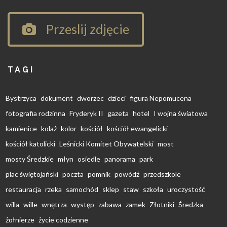
Przeslij zdjęcie
TAGI
Bystrzyca
dokument
dworzec
dzieci
figura Nepomucena
fotografia rodzinna
Fryderyk II
gazeta
hotel
I wojna światowa
kamienice
kolaż
kolor
kościół
kościół ewangelicki
kościół katolicki
Leśnicki Komitet Obywatelski
most
mosty Średzkie
młyn
osiedle
panorama
park
plac świętojański
poczta
pomnik
powódź
przedszkole
restauracja
rzeka
samochód
sklep
staw
szkoła
uroczystość
willa
wille
wnętrza
występ
zabawa
zamek
Złotniki
Średzka
żołnierze
życie codzienne