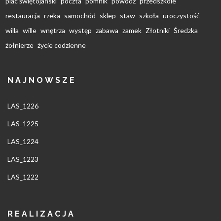
plac świętojański
poczta
pomnik
powódź
przedszkole
restauracja
rzeka
samochód
sklep
staw
szkoła
uroczystość
willa
wille
wnętrza
występ
zabawa
zamek
Złotniki
Średzka
żołnierze
życie codzienne
NAJNOWSZE
LAS_1226
LAS_1225
LAS_1224
LAS_1223
LAS_1222
REALIZACJA