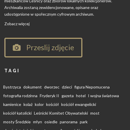
mieszkańców Leśnicy oraz zbiorów lokalnych kolekcjonerów.
Archiwalia zostaną zewidencjonowane, opisane oraz
udostępnione w społecznym cyfrowym archiwum.
Zobacz więcej
Przeslij zdjęcie
TAGI
Bystrzyca
dokument
dworzec
dzieci
figura Nepomucena
fotografia rodzinna
Fryderyk II
gazeta
hotel
I wojna światowa
kamienice
kolaż
kolor
kościół
kościół ewangelicki
kościół katolicki
Leśnicki Komitet Obywatelski
most
mosty Średzkie
młyn
osiedle
panorama
park