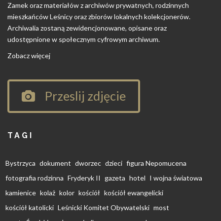
Zamek oraz materiałów z archiwów prywatnych, rodzinnych
mieszkańców Leśnicy oraz zbiorów lokalnych kolekcjonerów.
Archiwalia zostaną zewidencjonowane, opisane oraz
udostępnione w społecznym cyfrowym archiwum.
Zobacz więcej
Przeslij zdjęcie
TAGI
Bystrzyca
dokument
dworzec
dzieci
figura Nepomucena
fotografia rodzinna
Fryderyk II
gazeta
hotel
I wojna światowa
kamienice
kolaż
kolor
kościół
kościół ewangelicki
kościół katolicki
Leśnicki Komitet Obywatelski
most