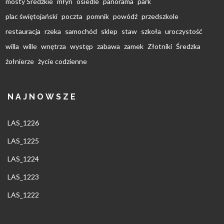
mosty Średzkie
młyn
osiedle
panorama
park
plac świętojański
poczta
pomnik
powódź
przedszkole
restauracja
rzeka
samochód
sklep
staw
szkoła
uroczystość
willa
wille
wnętrza
występ
zabawa
zamek
Złotniki
Średzka
żołnierze
życie codzienne
NAJNOWSZE
LAS_1226
LAS_1225
LAS_1224
LAS_1223
LAS_1222