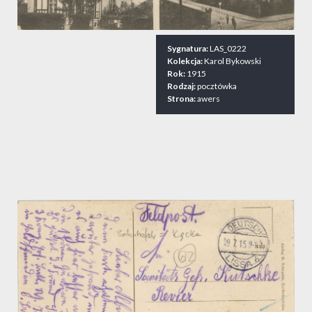
Sygnatura:
LAS_0222
Kolekcja:
Karol Bykowski
Rok:
1915
Rodzaj:
pocztówka
Strona:
awers