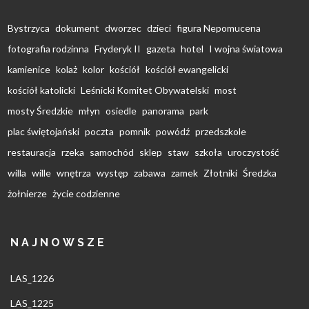
Bystrzyca
dokument
dworzec
dzieci
figura Nepomucena
fotografia rodzinna
Fryderyk II
gazeta
hotel
I wojna światowa
kamienice
kolaż
kolor
kościół
kościół ewangelicki
kościół katolicki
Leśnicki Komitet Obywatelski
most
mosty Średzkie
młyn
osiedle
panorama
park
plac świętojański
poczta
pomnik
powódź
przedszkole
restauracja
rzeka
samochód
sklep
staw
szkoła
uroczystość
willa
wille
wnętrza
występ
zabawa
zamek
Złotniki
Średzka
żołnierze
życie codzienne
NAJNOWSZE
LAS_1226
LAS_1225