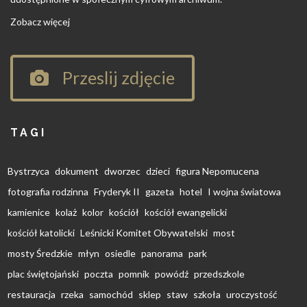
Zobacz więcej
Przeslij zdjęcie
TAGI
Bystrzyca
dokument
dworzec
dzieci
figura Nepomucena
fotografia rodzinna
Fryderyk II
gazeta
hotel
I wojna światowa
kamienice
kolaż
kolor
kościół
kościół ewangelicki
kościół katolicki
Leśnicki Komitet Obywatelski
most
mosty Średzkie
młyn
osiedle
panorama
park
plac świętojański
poczta
pomnik
powódź
przedszkole
restauracja
rzeka
samochód
sklep
staw
szkoła
uroczystość