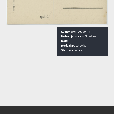
Sygnatura:
LAS_0504
Kolekcja:
Marcin Gawłowicz
Rok:
Rodzaj:
pocztówka
Strona:
rewers