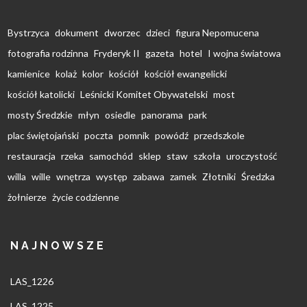
Bystrzyca
dokument
dworzec
dzieci
figura Nepomucena
fotografia rodzinna
Fryderyk II
gazeta
hotel
I wojna światowa
kamienice
kolaż
kolor
kościół
kościół ewangelicki
kościół katolicki
Leśnicki Komitet Obywatelski
most
mosty Średzkie
młyn
osiedle
panorama
park
plac świętojański
poczta
pomnik
powódź
przedszkole
restauracja
rzeka
samochód
sklep
staw
szkoła
uroczystość
willa
wille
wnętrza
występ
zabawa
zamek
Złotniki
Średzka
żołnierze
życie codzienne
NAJNOWSZE
LAS_1226
LAS_1225