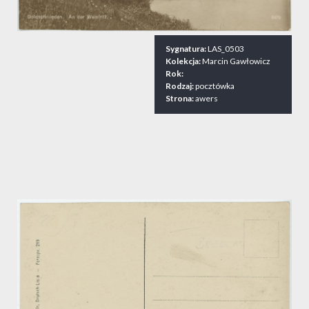
Sygnatura:
LAS_0503
Kolekcja:
Marcin Gawłowicz
Rok:
Rodzaj:
pocztówka
Strona:
awers