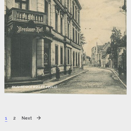
#KAMIENICE
#SKLEP
#WILLE
1
2
Next