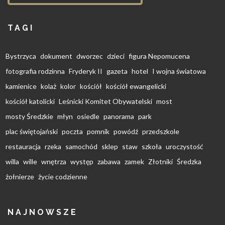
TAGI
Bystrzyca
dokument
dworzec
dzieci
figura Nepomucena
fotografia rodzinna
Fryderyk II
gazeta
hotel
I wojna światowa
kamienice
kolaż
kolor
kościół
kościół ewangelicki
kościół katolicki
Leśnicki Komitet Obywatelski
most
mosty Średzkie
młyn
osiedle
panorama
park
plac świętojański
poczta
pomnik
powódź
przedszkole
restauracja
rzeka
samochód
sklep
staw
szkoła
uroczystość
willa
wille
wnętrza
występ
zabawa
zamek
Złotniki
Średzka
żołnierze
życie codzienne
NAJNOWSZE