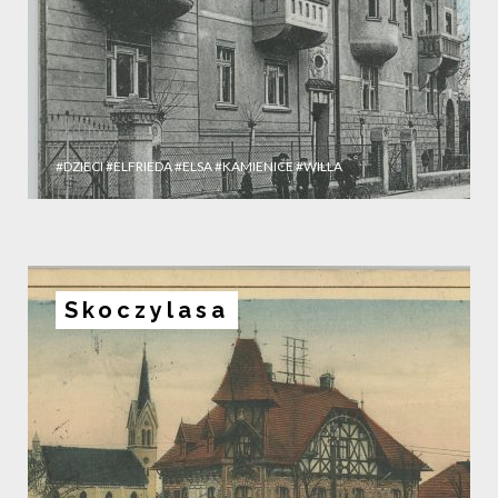
#DZIECI
#ELFRIEDA
#ELSA
#KAMIENICE
#WILLA
Skoczylasa