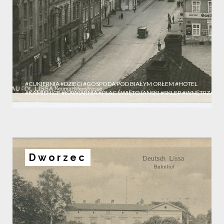
#CUKIERNIA
#DZIECI
#GOSPODA POD BIAŁYM ORŁEM
#HOTEL
#KAMIENICE
#KAWIARNIA
#PLAC ŚWIĘTOJAŃSKI
#SKLEP
#WNĘTRZA
Dworzec