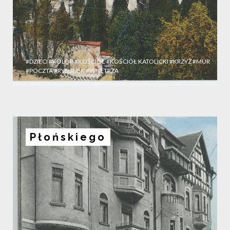
#DZIECI
#KOLOR
#KOŚCIÓŁ
#KOŚCIÓŁ KATOLICKI
#KRZYŻ
#MUR
#POCZTA
#RYSUNEK
#WNĘTRZA
Płońskiego