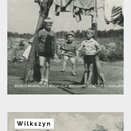
#DZIECI
#KAMIENICE
#OGRÓD
#UROCZYSTOŚĆ
#ŻYCIE CODZIENNE
Wilkszyn