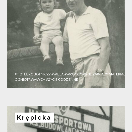
#HOTEL ROBOTNICZY
#WILLA
#WROCŁAWSKIE ZAKŁADY MATERIAŁÓW
OGNIOTRWAŁYCH
#ŻYCIE CODZIENNE
Krępicka