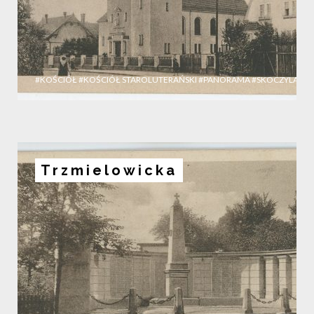
#KOŚCIÓŁ
#KOŚCIÓŁ STAROLUTERAŃSKI
#PANORAMA
#SKOCZYLASA
Trzmielowicka