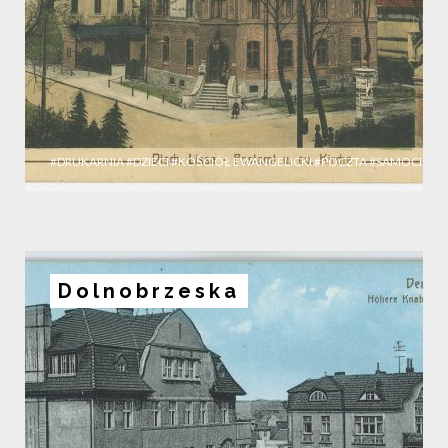
#DRUKARNIA
#DZIECI
#KOŚCIÓŁ EWANGELICKI
#POCZTA
#SAMOCHÓD
Dolnobrzeska