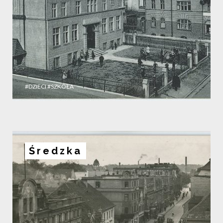
#DZIECI
#SZKOŁA
Średzka