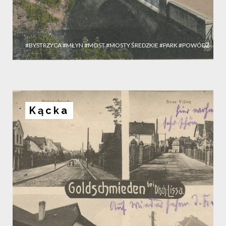
#BYSTRZYCA
#MŁYN
#MOST
#MOSTY ŚREDZKIE
#PARK
#POWÓDŹ
Kącka