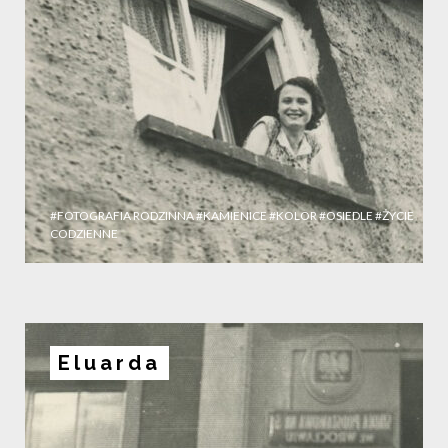
#FOTOGRAFIA RODZINNA
#KAMIENICE
#KOLOR
#OSIEDLE
#ŻYCIE
CODZIENNE
Eluarda