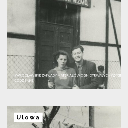
#WROCŁAWSKIE ZAKŁADY MATERIAŁÓW OGNIOTRWAŁYCH
#ŻYCIE
CODZIENNE
Ulowa