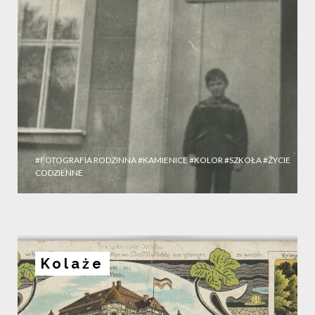
#FOTOGRAFIA RODZINNA
#KAMIENICE
#KOLOR
#SZKOŁA
#ŻYCIE
CODZIENNE
Kolaże