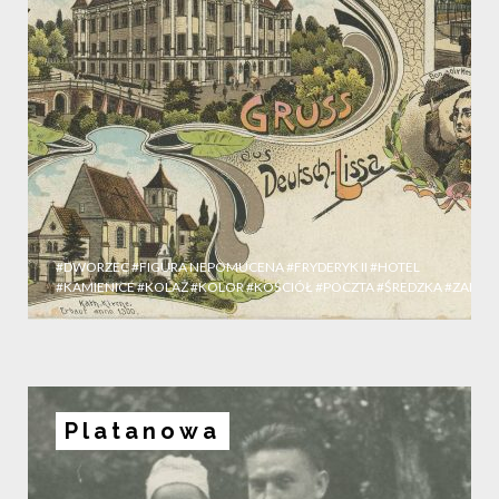
#DWORZEC
#FIGURA NEPOMUCENA
#FRYDERYK II
#HOTEL
#KAMIENICE
#KOLAŻ
#KOLOR
#KOŚCIÓŁ
#POCZTA
#ŚREDZKA
#ZAMEK
Platanowa