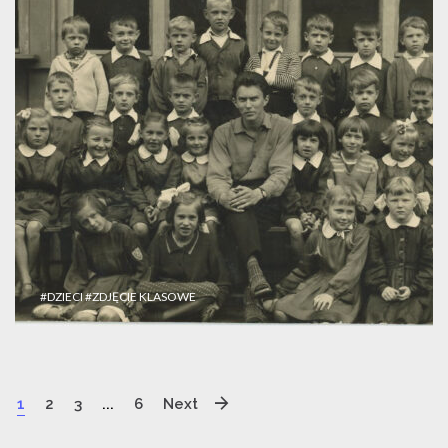
#DZIECI
#ZDJĘCIE KLASOWE
1
2
3
...
6
Next