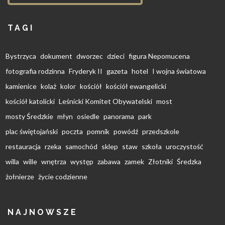
TAGI
Bystrzyca
dokument
dworzec
dzieci
figura Nepomucena
fotografia rodzinna
Fryderyk II
gazeta
hotel
I wojna światowa
kamienice
kolaż
kolor
kościół
kościół ewangelicki
kościół katolicki
Leśnicki Komitet Obywatelski
most
mosty Średzkie
młyn
osiedle
panorama
park
plac świętojański
poczta
pomnik
powódź
przedszkole
restauracja
rzeka
samochód
sklep
staw
szkoła
uroczystość
willa
wille
wnętrza
występ
zabawa
zamek
Złotniki
Średzka
żołnierze
życie codzienne
NAJNOWSZE