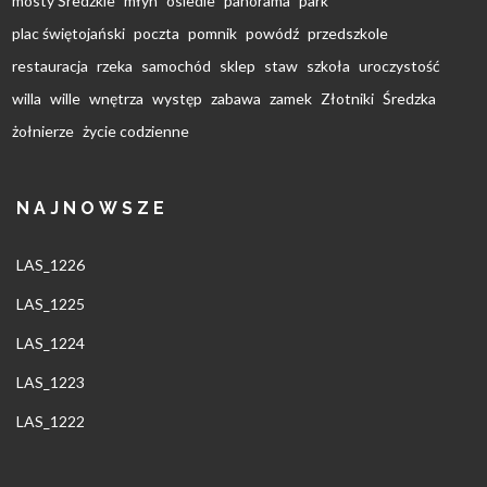
mosty Średzkie
młyn
osiedle
panorama
park
plac świętojański
poczta
pomnik
powódź
przedszkole
restauracja
rzeka
samochód
sklep
staw
szkoła
uroczystość
willa
wille
wnętrza
występ
zabawa
zamek
Złotniki
Średzka
żołnierze
życie codzienne
NAJNOWSZE
LAS_1226
LAS_1225
LAS_1224
LAS_1223
LAS_1222