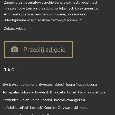
Zamek oraz materiałów z archiwów prywatnych, rodzinnych
mieszkańców Leśnicy oraz zbiorów lokalnych kolekcjonerów.
Archiwalia zostaną zewidencjonowane, opisane oraz
udostępnione w społecznym cyfrowym archiwum.
Zobacz więcej
Przeslij zdjęcie
TAGI
Bystrzyca
dokument
dworzec
dzieci
figura Nepomucena
fotografia rodzinna
Fryderyk II
gazeta
hotel
I wojna światowa
kamienice
kolaż
kolor
kościół
kościół ewangelicki
kościół katolicki
Leśnicki Komitet Obywatelski
most