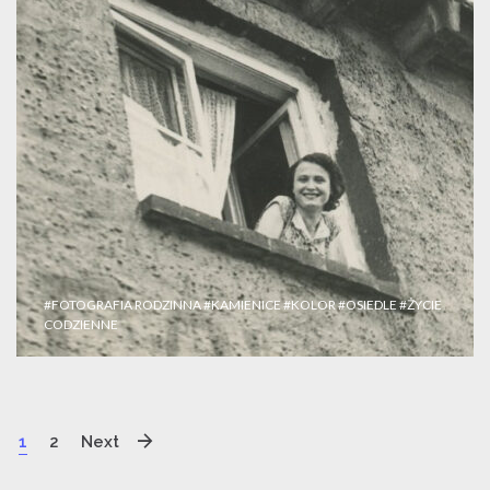
#FOTOGRAFIA RODZINNA
#KAMIENICE
#KOLOR
#OSIEDLE
#ŻYCIE
CODZIENNE
1
2
Next