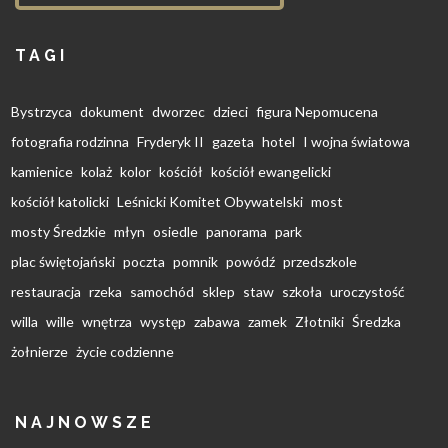
TAGI
Bystrzyca
dokument
dworzec
dzieci
figura Nepomucena
fotografia rodzinna
Fryderyk II
gazeta
hotel
I wojna światowa
kamienice
kolaż
kolor
kościół
kościół ewangelicki
kościół katolicki
Leśnicki Komitet Obywatelski
most
mosty Średzkie
młyn
osiedle
panorama
park
plac świętojański
poczta
pomnik
powódź
przedszkole
restauracja
rzeka
samochód
sklep
staw
szkoła
uroczystość
willa
wille
wnętrza
występ
zabawa
zamek
Złotniki
Średzka
żołnierze
życie codzienne
NAJNOWSZE