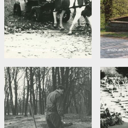
#DZIECI
#PARK
#ZABAWA
#ŻYCIE CODZIENNE
#PARK
#POM