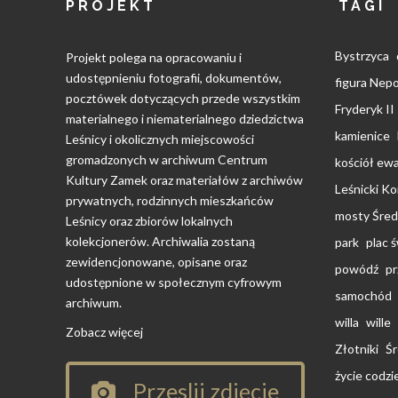
PROJEKT
TAGI
Bystrzyca
Projekt polega na opracowaniu i
udostępnieniu fotografii, dokumentów,
figura Ne
pocztówek dotyczących przede wszystkim
Fryderyk II
materialnego i niematerialnego dziedzictwa
kamienice
Leśnicy i okolicznych miejscowości
gromadzonych w archiwum Centrum
kościół ewa
Kultury Zamek oraz materiałów z archiwów
Leśnicki K
prywatnych, rodzinnych mieszkańców
mosty Śred
Leśnicy oraz zbiorów lokalnych
kolekcjonerów. Archiwalia zostaną
park
plac 
zewidencjonowane, opisane oraz
powódź
pr
udostępnione w społecznym cyfrowym
samochód
archiwum.
willa
wille
Zobacz więcej
Złotniki
Śr
życie codz
Przeslij zdjęcie