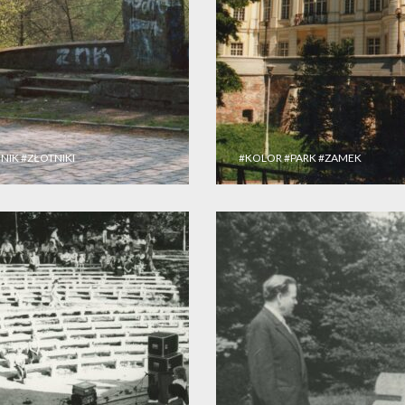
NIK
#ZŁOTNIKI
#KOLOR
#PARK
#ZAMEK