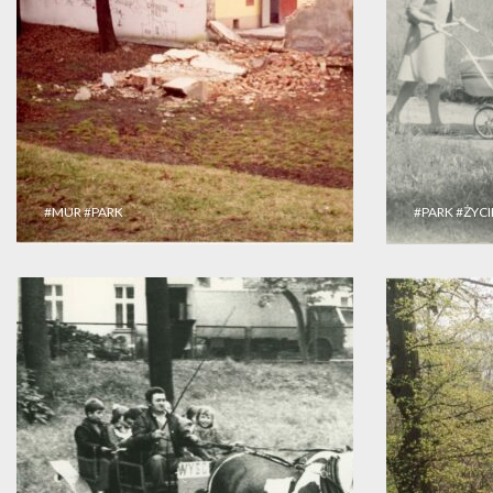
#MUR
#PARK
#PARK
#ŻYC