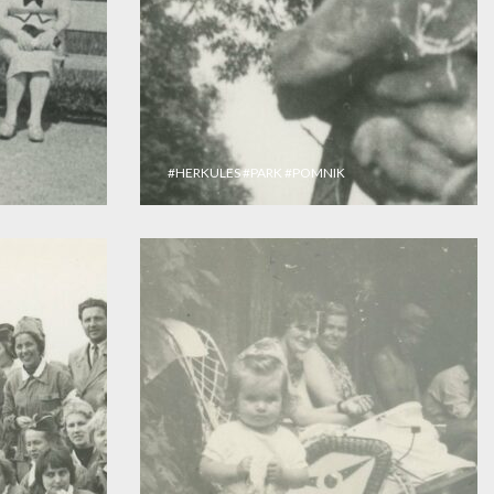
#HERKULES
#PARK
#POMNIK