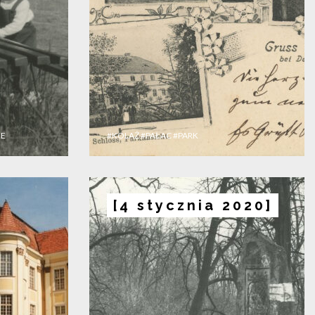
NE
#KOLAŻ
#PAŁAC
#PARK
[4 stycznia 2020]