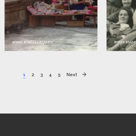
#PARK
#TARASY
#ZAMEK
#PARK
#SANI
1
2
3
4
5
Next