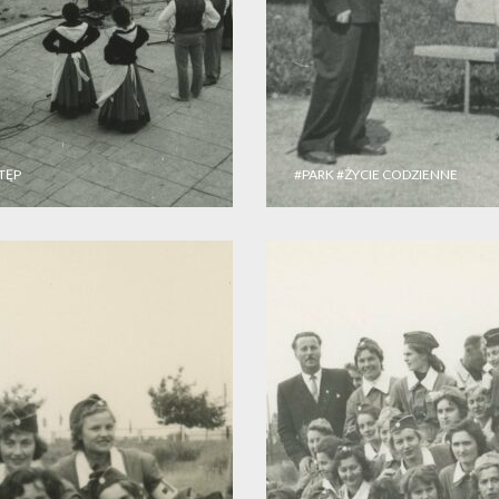
TĘP
#PARK
#ŻYCIE CODZIENNE