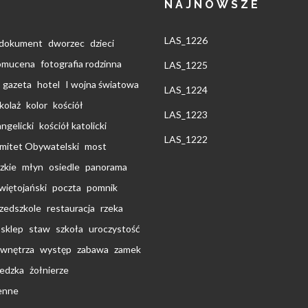
NAJNOWSZE
LAS_1226
dokument
dworzec
dzieci
pomucena
fotografia rodzinna
LAS_1225
gazeta
hotel
I wojna światowa
LAS_1224
kolaż
kolor
kościół
LAS_1223
ngelicki
kościół katolicki
LAS_1222
omitet Obywatelski
most
zkie
młyn
osiedle
panorama
świętojański
poczta
pomnik
zedszkole
restauracja
rzeka
sklep
staw
szkoła
uroczystość
wnętrza
występ
zabawa
zamek
edzka
żołnierze
ienne