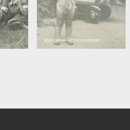
#DZIECI
#PARK
#ŻYCIE CODZIENNE