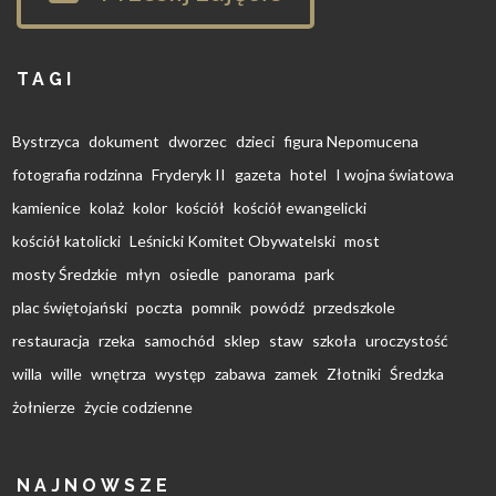
TAGI
Bystrzyca
dokument
dworzec
dzieci
figura Nepomucena
fotografia rodzinna
Fryderyk II
gazeta
hotel
I wojna światowa
kamienice
kolaż
kolor
kościół
kościół ewangelicki
kościół katolicki
Leśnicki Komitet Obywatelski
most
mosty Średzkie
młyn
osiedle
panorama
park
plac świętojański
poczta
pomnik
powódź
przedszkole
restauracja
rzeka
samochód
sklep
staw
szkoła
uroczystość
willa
wille
wnętrza
występ
zabawa
zamek
Złotniki
Średzka
żołnierze
życie codzienne
NAJNOWSZE