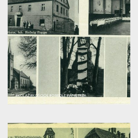
#KOLAŻ
#KOŚCIÓŁ
#OSIEDLE
#WNĘTRZA