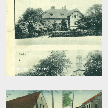
#KOLAŻ
#KOŚCIÓŁ
#OSIEDLE