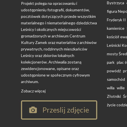
Bystrzyca
Projekt polega na opracowaniu i
udostępnieniu fotografii, dokumentów,
figura Ne
pocztówek dotyczących przede wszystkim
Fryderyk II
materialnego i niematerialnego dziedzictwa
kamienice
Leśnicy i okolicznych miejscowości
gromadzonych w archiwum Centrum
kościół ewa
Kultury Zamek oraz materiałów z archiwów
Leśnicki K
prywatnych, rodzinnych mieszkańców
mosty Śred
Leśnicy oraz zbiorów lokalnych
kolekcjonerów. Archiwalia zostaną
park
plac 
zewidencjonowane, opisane oraz
powódź
pr
udostępnione w społecznym cyfrowym
samochód
archiwum.
willa
wille
Zobacz więcej
Złotniki
Śr
życie codz
Przeslij zdjęcie