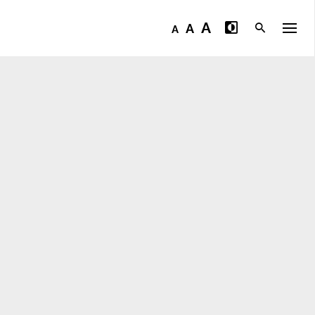
A
A
A