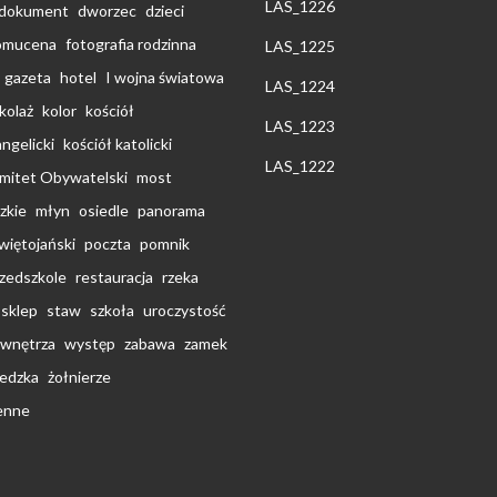
LAS_1226
dokument
dworzec
dzieci
pomucena
fotografia rodzinna
LAS_1225
gazeta
hotel
I wojna światowa
LAS_1224
kolaż
kolor
kościół
LAS_1223
ngelicki
kościół katolicki
LAS_1222
omitet Obywatelski
most
zkie
młyn
osiedle
panorama
świętojański
poczta
pomnik
zedszkole
restauracja
rzeka
sklep
staw
szkoła
uroczystość
wnętrza
występ
zabawa
zamek
edzka
żołnierze
ienne