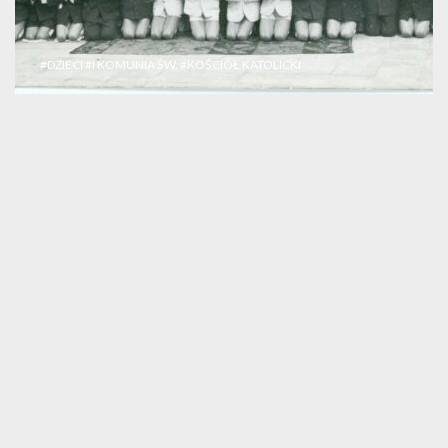
#DZIECI
#I KOMUNIA ŚW.
#KOŚCIÓŁ KATOLICKI