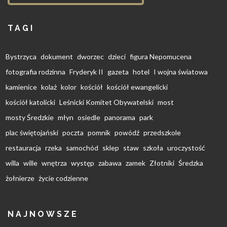
TAGI
Bystrzyca
dokument
dworzec
dzieci
figura Nepomucena
fotografia rodzinna
Fryderyk II
gazeta
hotel
I wojna światowa
kamienice
kolaż
kolor
kościół
kościół ewangelicki
kościół katolicki
Leśnicki Komitet Obywatelski
most
mosty Średzkie
młyn
osiedle
panorama
park
plac świętojański
poczta
pomnik
powódź
przedszkole
restauracja
rzeka
samochód
sklep
staw
szkoła
uroczystość
willa
wille
wnętrza
występ
zabawa
zamek
Złotniki
Średzka
żołnierze
życie codzienne
NAJNOWSZE