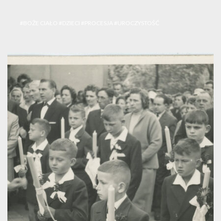
#BOŻE CIAŁO
#DZIECI
#PROCESJA
#UROCZYSTOŚĆ